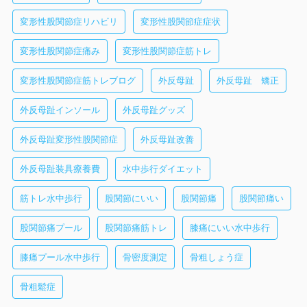
変形性股関節症リハビリ
変形性股関節症症状
変形性股関節症痛み
変形性股関節症筋トレ
変形性股関節症筋トレブログ
外反母趾
外反母趾 矯正
外反母趾インソール
外反母趾グッズ
外反母趾変形性股関節症
外反母趾改善
外反母趾装具療養費
水中歩行ダイエット
筋トレ水中歩行
股関節にいい
股関節痛
股関節痛い
股関節痛プール
股関節痛筋トレ
膝痛にいい水中歩行
膝痛プール水中歩行
骨密度測定
骨粗しょう症
骨粗鬆症