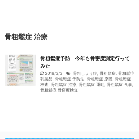
骨粗鬆症 治療
骨粗鬆症予防 今年も骨密度測定行って
みた
2018/3/3
骨粗しょう症
,
骨粗鬆症
,
骨粗鬆症
乳製品
,
骨粗鬆症 予防法
,
骨粗鬆症 原因
,
骨粗鬆症
検査
,
骨粗鬆症 治療
,
骨粗鬆症 運動
,
骨粗鬆症 食事
,
骨粗鬆症 骨密度検査