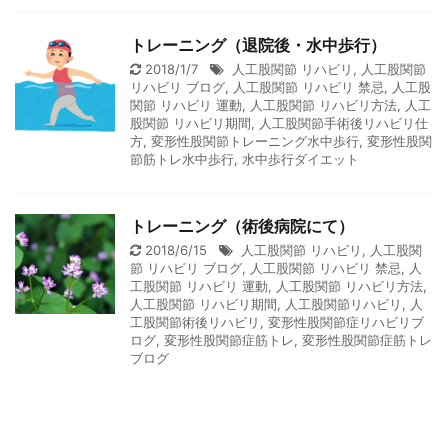
トレーニング（退院後・水中歩行）
2018/1/7
人工股関節 リハビリ
,
人工股関節
リハビリ ブログ
,
人工股関節 リハビリ 禁忌
,
人工股
関節 リハビリ 運動
,
人工股関節 リハビリ方法
,
人工
股関節 リハビリ期間
,
人工股関節手術後リハビリ仕
方
,
変形性股関節トレーニング水中歩行
,
変形性股関
節筋トレ水中歩行
,
水中歩行ダイエット
トレーニング（術後病院にて）
2018/6/15
人工股関節 リハビリ
,
人工股関
節 リハビリ ブログ
,
人工股関節 リハビリ 禁忌
,
人
工股関節 リハビリ 運動
,
人工股関節 リハビリ方法
,
人工股関節 リハビリ期間
,
人工股関節リハビリ
,
人
工股関節術後リハビリ
,
変形性股関節症リハビリブ
ログ
,
変形性股関節症筋トレ
,
変形性股関節症筋トレ
ブログ