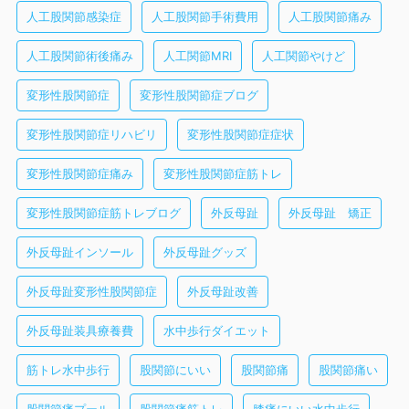
人工股関節感染症
人工股関節手術費用
人工股関節痛み
人工股関節術後痛み
人工関節MRI
人工関節やけど
変形性股関節症
変形性股関節症ブログ
変形性股関節症リハビリ
変形性股関節症症状
変形性股関節症痛み
変形性股関節症筋トレ
変形性股関節症筋トレブログ
外反母趾
外反母趾 矯正
外反母趾インソール
外反母趾グッズ
外反母趾変形性股関節症
外反母趾改善
外反母趾装具療養費
水中歩行ダイエット
筋トレ水中歩行
股関節にいい
股関節痛
股関節痛い
股関節痛プール
股関節痛筋トレ
膝痛にいい水中歩行