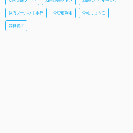
膝痛プール水中歩行
骨密度測定
骨粗しょう症
骨粗鬆症