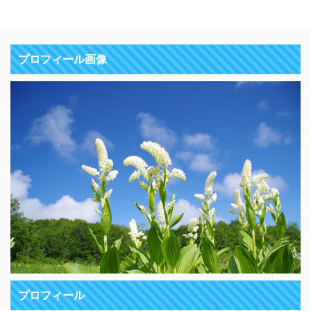
プロフィール画像
プロフィール